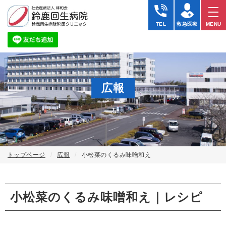
TEL
救急医療
MENU
広報
トップページ
広報
小松菜のくるみ味噌和え
小松菜のくるみ味噌和え｜レシピ