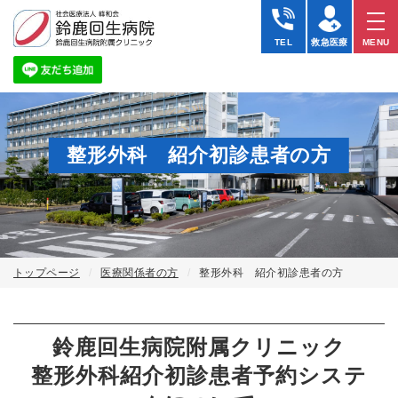
整
形
TEL
救急医療
MENU
外
科
紹
介
初
診
患
整形外科 紹介初診患者の方
者
の
方
｜
社
会
医
療
トップページ
医療関係者の方
整形外科 紹介初診患者の方
法
人
峰
和
鈴鹿回生病院附属クリニック
会
鈴
整形外科紹介初診患者予約システ
鹿