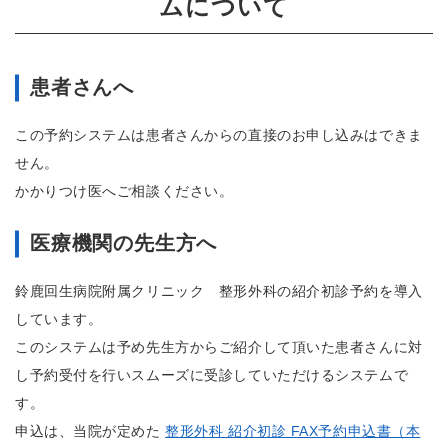
ムについて
回
生
病
院・
鈴
患者さんへ
鹿
回
生
この予約システムは患者さんからの直接のお申し込みはできま
病
せん。
院
附
かかりつけ医へご相談ください。
属
ク
リ
医療機関の先生方へ
ニ
ッ
ク
鈴鹿回生病院附属クリニック 整形外科の紹介初診予約を導入
しています。
このシステムは予め先生方からご紹介して頂いた患者さんに対
し予約受付を行いスムーズに受診していただけるシステムで
す。
申込は、当院が定めた
整形外科 紹介初診 FAX予約申込書（本