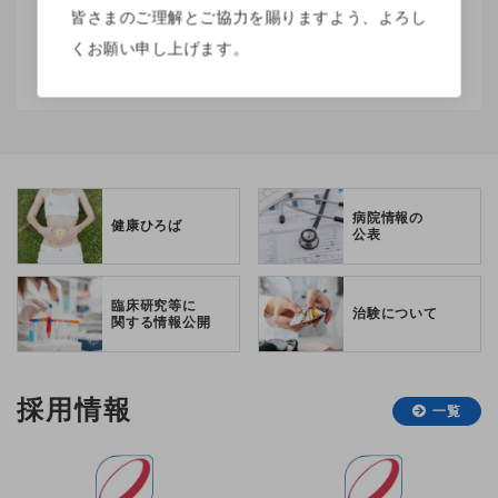
皆さまのご理解とご協力を賜りますよう、よろし
2026.05.01
回生ニュース
くお願い申し上げます。
回生ニュース vol.144
病院情報の
健康ひろば
公表
臨床研究等に
治験について
関する情報公開
採用情報
一覧