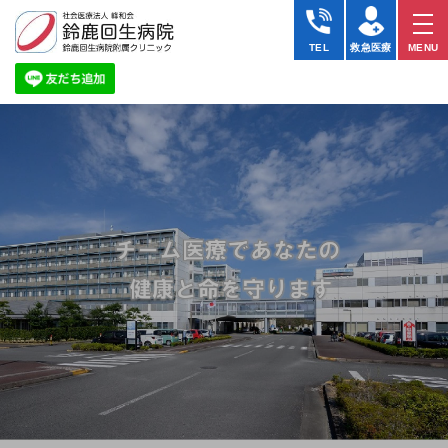
社
会
TEL
救急医療
MENU
医
療
法
人
峰
和
会
鈴
鹿
回
生
病
院・
鈴
鹿
回
生
附
属
ク
リ
ニ