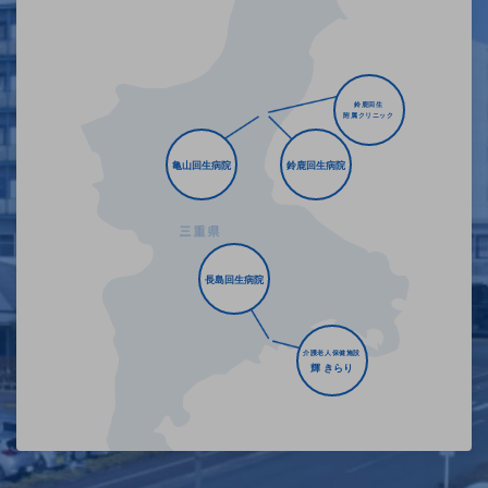
鈴鹿回生
附属クリニック
亀山回生病院
鈴鹿回生病院
長島回生病院
介護老人保健施設
輝 きらり