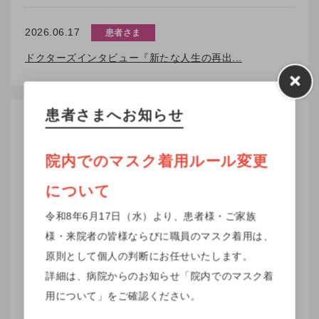
2026.06.17
患者さま
ドクターズインタビュー『新たな人生の再出...
患者さまへお知らせ
広報
一覧
院内でのマスク着用ルール変更
すべて
回生ニュース
健康ひろば
各種教室
市民公開講座
について
2026.07.01
健康ひろば
令和8年6月17日（水）より、患者様・ご家族
病院で働く医薬品情報のプロ！？ -くすり...
様・来院者の皆様ならびに職員のマスク着用は、
原則として個人の判断にお任せいたします。
2026.07.01
回生ニュース
詳細は、病院からのお知らせ「院内でのマスク着
回生ニュース vol.145
用について」をご確認ください。