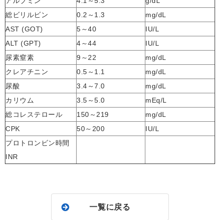
アルブミン
4.1～5.3
g/dL
総ビリルビン
0.2～1.3
mg/dL
AST (GOT)
5～40
IU/L
ALT (GPT)
4～44
IU/L
尿素窒素
9～22
mg/dL
クレアチニン
0.5～1.1
mg/dL
尿酸
3.4～7.0
mg/dL
カリウム
3.5～5.0
mEq/L
総コレステロール
150～219
mg/dL
CPK
50～200
IU/L
プロトロンビン時間
INR
一覧に戻る