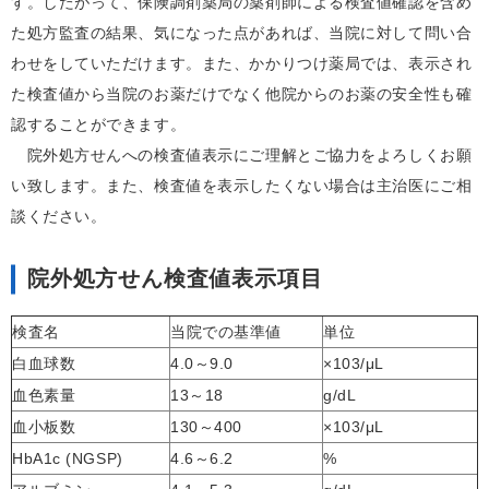
す。したがって、保険調剤薬局の薬剤師による検査値確認を含め
た処方監査の結果、気になった点があれば、当院に対して問い合
わせをしていただけます。また、かかりつけ薬局では、表示され
た検査値から当院のお薬だけでなく他院からのお薬の安全性も確
認することができます。
院外処方せんへの検査値表示にご理解とご協力をよろしくお願
い致します。また、検査値を表示したくない場合は主治医にご相
談ください。
院外処方せん検査値表示項目
検査名
当院での基準値
単位
白血球数
4.0～9.0
×103/μL
血色素量
13～18
g/dL
血小板数
130～400
×103/μL
HbA1c (NGSP)
4.6～6.2
%