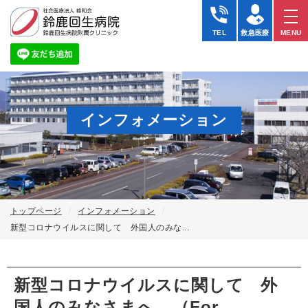
新
型
TEL
救急医療
MENU
コ
ロ
ナ
ウ
イ
ル
ス
インフォメーション
に
関
し
て
外
国
人
の
トップページ
インフォメーション
み
新型コロナウイルスに関して 外国人のみな...
な
さ
ま
へ
新型コロナウイルスに関して 外
（For
Foreigners）
国人のみなさまへ （For