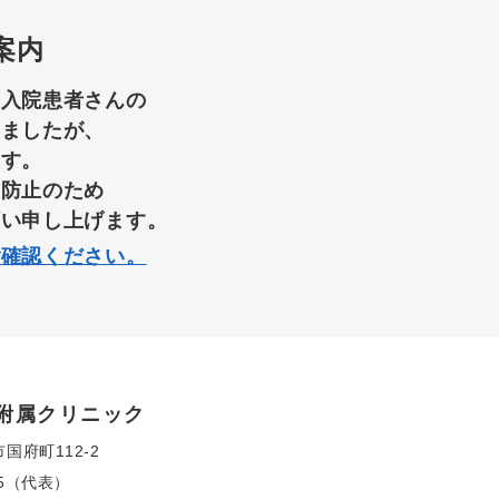
案内
て入院患者さんの
りましたが、
ます。
染防止のため
願い申し上げます。
ご確認ください。
附属クリニック
市国府町112-2
155（代表）