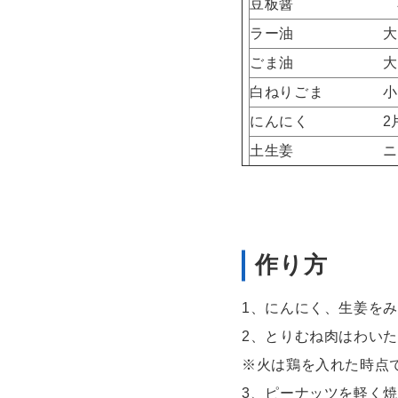
豆板醤 小
ラー油 大さ
ごま油 大さ
白ねりごま 小さ
にんにく 2
土生姜 ニン
作り方
1、にんにく、生姜を
2、とりむね肉はわい
※火は鶏を入れた時点
3、ピーナッツを軽く