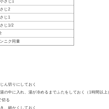
さじ1
じ2
じ1
じ1/2
片
ニク同量
みじん切りにしておく
た湯の中に入れ、湯が冷めるまでふたをしておく（1時間以上
で切る
焼き、細かくしておく