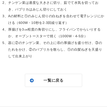
2、
チンゲン菜は適度な大きさに切り、茹でて水気を切ってお
き、パプリカはみじん切りにしておく
3、
Aの材料と①のみじん切りの白ねぎを合わせて電子レンジにか
ける（600W・10秒を2-3回繰り返す）
4、
厚揚げを3㎝程度の角切りにし、フライパンでからいりする
か、オーブントースターで焼く（1000W・4-5分）
5、
器に②のチンゲン菜、その上に④の厚揚げを盛り付け、③の
たれをかけ、②のパプリカを散らし、①の白髪ねぎを天盛り
して出来上がり
一覧に戻る