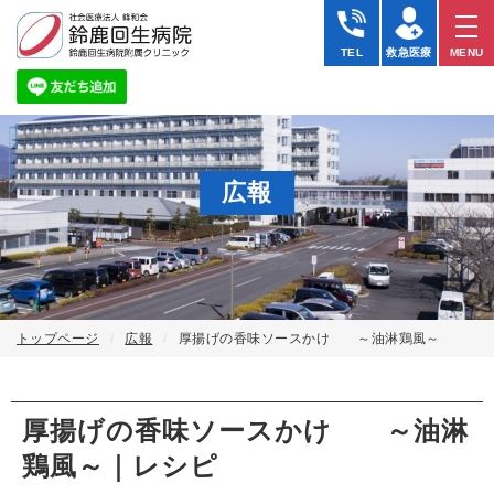
TEL
救急医療
MENU
広報
トップページ
広報
厚揚げの香味ソースかけ ～油淋鶏風～
厚揚げの香味ソースかけ ～油淋
鶏風～｜レシピ