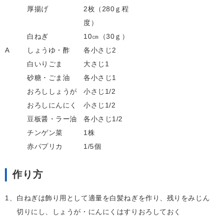
厚揚げ
2枚（280ｇ程
度）
白ねぎ
10㎝（30ｇ）
A
しょうゆ・酢
各小さじ2
白いりごま
大さじ1
砂糖・ごま油
各小さじ1
おろししょうが
小さじ1/2
おろしにんにく
小さじ1/2
豆板醤・ラー油
各小さじ1/2
チンゲン菜
1株
赤パプリカ
1/5個
作り方
1、
白ねぎは飾り用として適量を白髪ねぎを作り、残りをみじん
切りにし、しょうが・にんにくはすりおろしておく