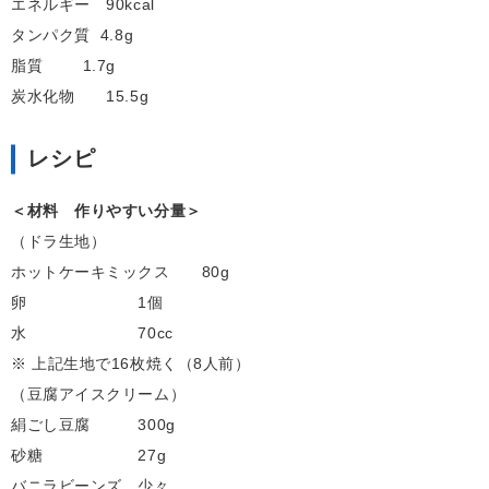
エネルギー 90kcal
タンパク質 4.8g
脂質 1.7g
炭水化物 15.5g
レシピ
＜材料 作りやすい分量＞
（ドラ生地）
ホットケーキミックス 80g
卵 1個
水 70cc
※ 上記生地で16枚焼く（8人前）
（豆腐アイスクリーム）
絹ごし豆腐 300g
砂糖 27g
バニラビーンズ 少々