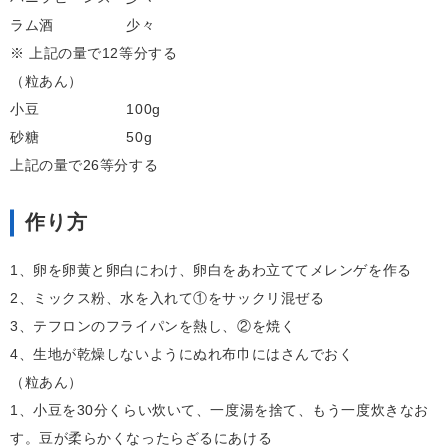
ラム酒 少々
※ 上記の量で12等分する
（粒あん）
小豆 100g
砂糖 50g
上記の量で26等分する
作り方
1、卵を卵黄と卵白にわけ、卵白をあわ立ててメレンゲを作る
2、ミックス粉、水を入れて①をサックリ混ぜる
3、テフロンのフライパンを熱し、②を焼く
4、生地が乾燥しないようにぬれ布巾にはさんでおく
（粒あん）
1、小豆を30分くらい炊いて、一度湯を捨て、もう一度炊きなお
す。豆が柔らかくなったらざるにあける