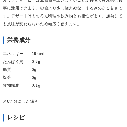
分です。マービーは血糖値を上げにくいことが特徴で糖尿病の食
事に活用できます。砂糖より少し控えめな、まるみのある甘さで
す。デザートはもちろん料理や飲み物とも相性がよく、加熱して
も風味が変わらないため幅広く使えます。
栄養成分
エネルギー 19kcal
たんぱく質 0.7g
脂質 0g
塩分 0g
食物繊維 0.1g
※8等分にした場合
レシピ