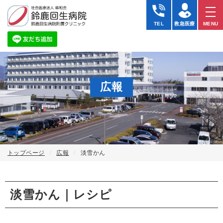
TEL
救急医療
MENU
広報
トップページ
広報
淡雪かん
淡雪かん｜レシピ