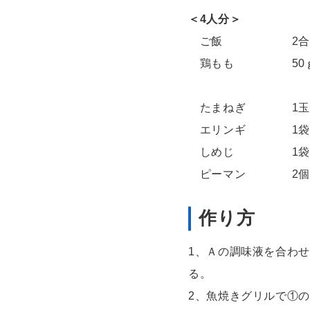
＜4
人分
＞
ご飯 2
鶏もも 50ｇ
たまねぎ 1
エリンギ 1
しめじ 1
ピーマン 2
作り方
1、Ａの調味液を合わせ
る。
2、魚焼きグリルで①