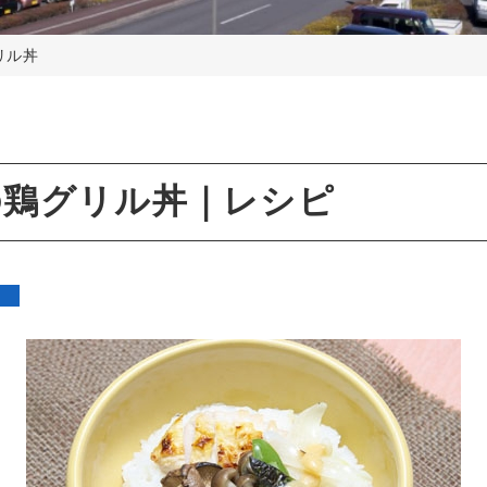
リル丼
の鶏グリル丼｜レシピ