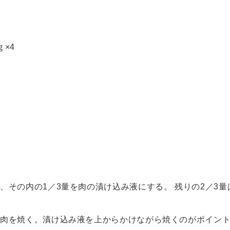
合
×4
玉
袋
袋
個
、その内の1／3量を肉の漬け込み液にする。 残りの2／3
の肉を焼く。漬け込み液を上からかけながら焼くのがポイン