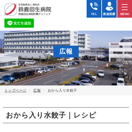
TEL
救急医療
MENU
広報
トップページ
広報
おから入り水餃子
おから入り水餃子｜レシピ