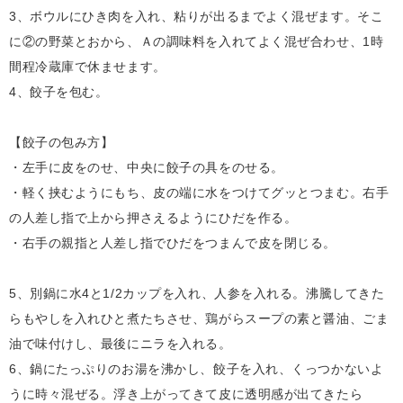
3、ボウルにひき肉を入れ、粘りが出るまでよく混ぜます。そこ
に②の野菜とおから、Ａの調味料を入れてよく混ぜ合わせ、1時
間程冷蔵庫で休ませます。
4、餃子を包む。
【餃子の包み方】
・左手に皮をのせ、中央に餃子の具をのせる。
・軽く挟むようにもち、皮の端に水をつけてグッとつまむ。右手
の人差し指で上から押さえるようにひだを作る。
・右手の親指と人差し指でひだをつまんで皮を閉じる。
5、別鍋に水4と1/2カップを入れ、人参を入れる。沸騰してきた
らもやしを入れひと煮たちさせ、鶏がらスープの素と醤油、ごま
油で味付けし、最後にニラを入れる。
6、鍋にたっぷりのお湯を沸かし、餃子を入れ、くっつかないよ
うに時々混ぜる。浮き上がってきて皮に透明感が出てきたら