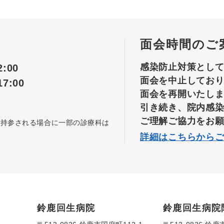
面会時間のご
感染防止対策とし
:00
面会を中止してお
7:00
面会を再開いたし
引き続き、院内感
ご理解ご協力をお
を持参される場合に一部の診療科は
詳細はこちらから
鈴鹿回生病院
鈴鹿回生病院