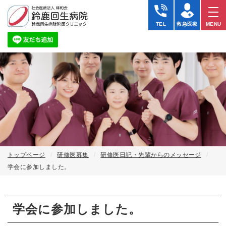
学
会
TEL
救急医療
MENU
に
参
加
し
ま
し
た。
｜
研
修
医
日
記
｜
社
トップページ
研修医募集
研修医日記・先輩からのメッセージ
会
学会に参加しました。
医
療
法
人
学会に参加しました。
峰
和