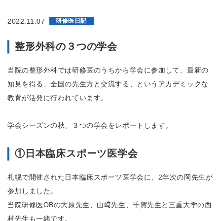
会
鈴
鹿
2022.11.07
研修医日記
回
生
整形外科の３つの学会
病
院
鈴
当院の整形外科では研修医のうちから学会に参加して、最新の
鹿
回
知見を得る、全国の先生方と交流する、というアカデミックな
生
教育が活発に行われています。
病
院
附
学会シーズンの秋、３つの学会をレポートします。
属
ク
リ
①日本臨床スポーツ医学会
ニ
ッ
ク
札幌で開催された日本臨床スポーツ医学会に、2年次の岡先生が
参加しました。
当院研修医OBの大原先生、山﨑先生、千賀先生と三重大学の西
村先生も一緒です。