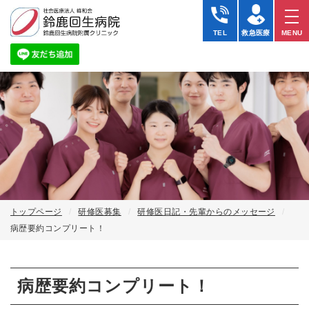
病
歴
TEL
救急医療
MENU
要
約
コ
ン
プ
リ
ー
ト！
｜
研
修
医
日
記
｜
トップページ
研修医募集
研修医日記・先輩からのメッセージ
社
病歴要約コンプリート！
会
医
療
法
病歴要約コンプリート！
人
峰