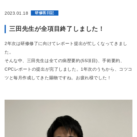
和
会
鈴
2023.01.18
研修医日記
鹿
回
三田先生が全項目終了しました！
生
病
院
2年次は研修修了に向けてレポート提出が忙しくなってきまし
鈴
鹿
た。
回
そんな中、三田先生は全ての病歴要約(55項目)、手術要約、
生
病
CPCレポートの提出が完了しました。1年次のうちから、コツコ
院
ツと毎月作成してきた賜物ですね。お疲れ様でした！
附
属
ク
リ
ニ
ッ
ク