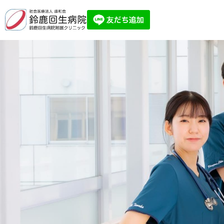
新
人
BLS
研
修