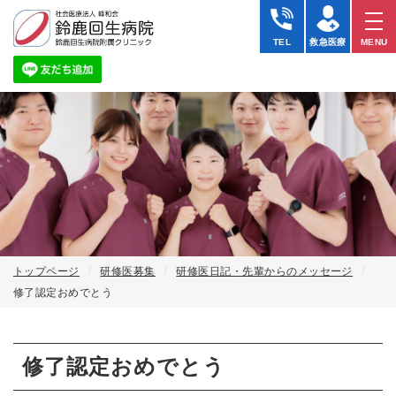
修
了
TEL
救急医療
MENU
認
定
お
め
で
と
う
｜
研
修
医
日
記
｜
社
トップページ
研修医募集
研修医日記・先輩からのメッセージ
会
修了認定おめでとう
医
療
法
人
修了認定おめでとう
峰
和