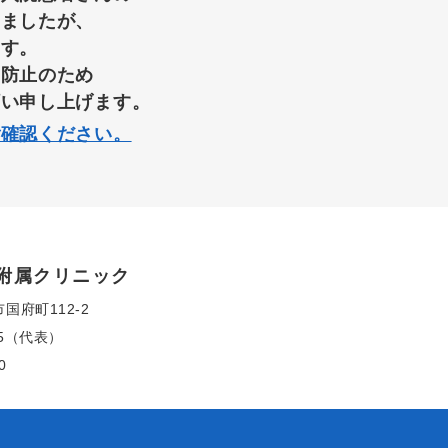
りましたが、
ます。
染防止のため
願い申し上げます。
ご確認ください。
附属クリニック
市国府町112-2
155（代表）
0