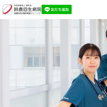
ア
ー
リ
ー
バ
ー
ド
セ
ミ
ナ
ー