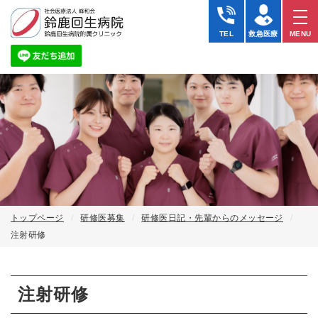
注
射
TEL
救急医療
MENU
研
修
トップページ
研修医募集
研修医日記・先輩からのメッセージ
注射研修
注射研修