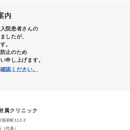
案内
て入院患者さんの
りましたが、
ます。
染防止のため
願い申し上げます。
ご確認ください。
附属クリニック
市国府町112-2
155（代表）