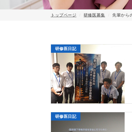
トップページ
研修医募集
先輩から
研修医日記
研修医日記