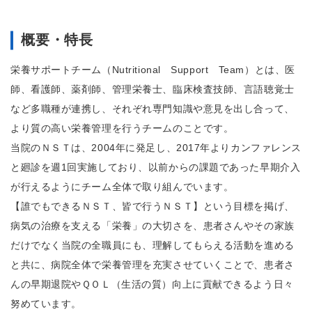
概要・特長
栄養サポートチーム（Nutritional Support Team）とは、医
師、看護師、薬剤師、管理栄養士、臨床検査技師、言語聴覚士
など多職種が連携し、それぞれ専門知識や意見を出し合って、
より質の高い栄養管理を行うチームのことです。
当院のＮＳＴは、2004年に発足し、2017年よりカンファレンス
と廻診を週1回実施しており、以前からの課題であった早期介入
が行えるようにチーム全体で取り組んでいます。
【誰でもできるＮＳＴ、皆で行うＮＳＴ】という目標を掲げ、
病気の治療を支える「栄養」の大切さを、患者さんやその家族
だけでなく当院の全職員にも、理解してもらえる活動を進める
と共に、病院全体で栄養管理を充実させていくことで、患者さ
んの早期退院やＱＯＬ（生活の質）向上に貢献できるよう日々
努めています。