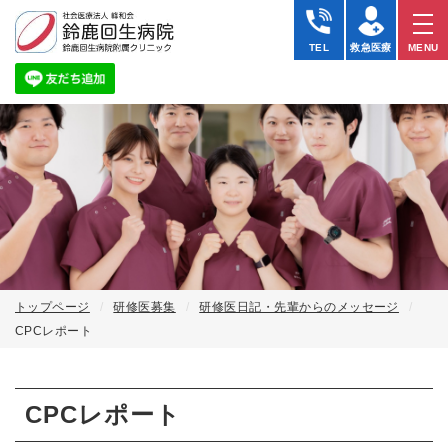
CPC
レ
TEL
救急医療
MENU
ポ
ー
ト
｜
研
修
医
日
記
｜
社
会
医
療
法
トップページ
研修医募集
研修医日記・先輩からのメッセージ
人
CPCレポート
峰
和
会
鈴
CPCレポート
鹿
回