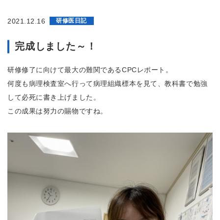
生
病
院
2021.12.16
研修医日記
鈴
鹿
回
完成しました～！
生
病
研修修了に向けて最大の難関であるCPCレポート。
院
附
何度も病理検査室へ行って病理組織標本を見て、教科書で勉強
属
して必死に書き上げました。
ク
リ
この成果は努力の賜物ですね。
ニ
ッ
ク