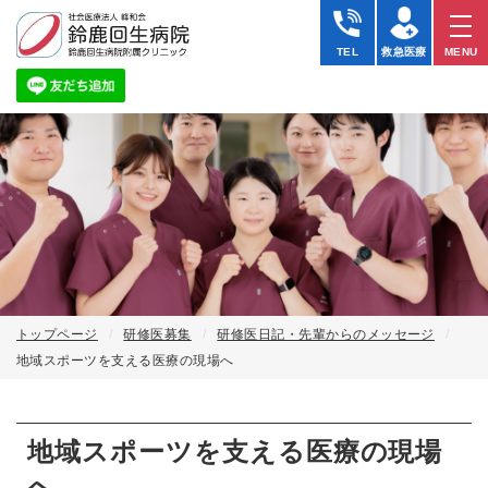
地
域
TEL
救急医療
MENU
ス
ポ
ー
ツ
を
支
え
る
医
療
の
現
場
へ
トップページ
研修医募集
研修医日記・先輩からのメッセージ
地域スポーツを支える医療の現場へ
地域スポーツを支える医療の現場
へ