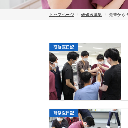
トップページ
研修医募集
先輩から
研修医日記
研修医日記