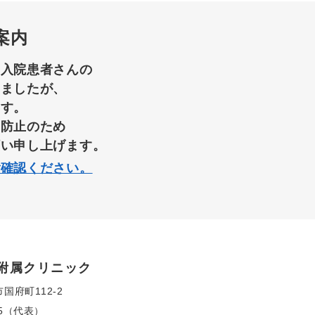
案内
て入院患者さんの
りましたが、
ます。
染防止のため
願い申し上げます。
ご確認ください。
附属クリニック
市国府町112-2
155（代表）