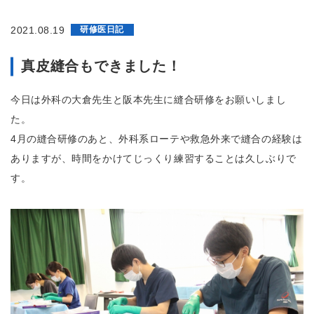
病
院
鈴
2021.08.19
研修医日記
鹿
回
真皮縫合もできました！
生
病
院
今日は外科の大倉先生と阪本先生に縫合研修をお願いしまし
附
属
た。
ク
4月の縫合研修のあと、外科系ローテや救急外来で縫合の経験は
リ
ニ
ありますが、時間をかけてじっくり練習することは久しぶりで
ッ
す。
ク