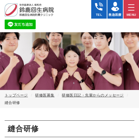
縫
合
TEL
救急医療
MENU
研
修
｜
研
修
医
日
記
｜
社
会
医
療
法
人
トップページ
研修医募集
研修医日記・先輩からのメッセージ
峰
縫合研修
和
会
鈴
鹿
縫合研修
回
生