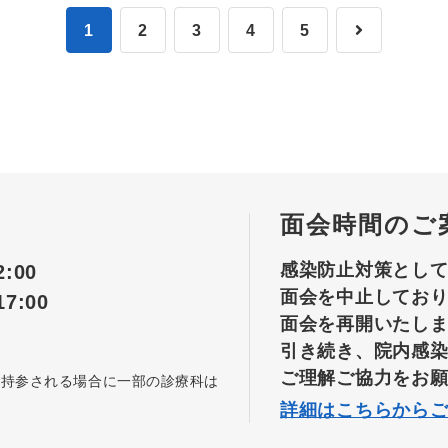
1
2
3
4
5
面会時間のご
感染防止対策とし
:00
面会を中止してお
7:00
面会を再開いたし
引き続き、院内感
ご理解ご協力をお
を持参される場合に一部の診療科は
詳細はこちらから