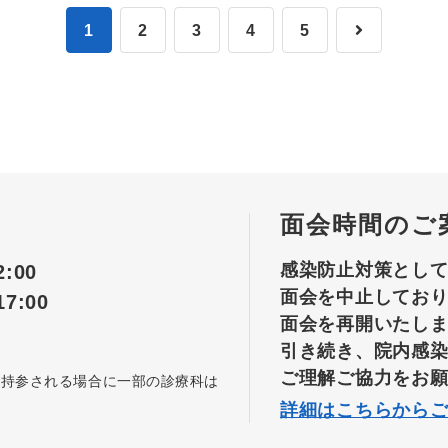
1
2
3
4
5
面会時間のご
感染防止対策とし
:00
面会を中止してお
7:00
面会を再開いたし
引き続き、院内感
ご理解ご協力をお
を持参される場合に一部の診療科は
詳細はこちらから