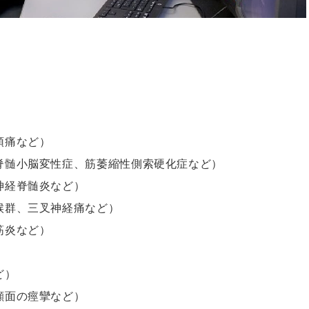
）
頭痛など）
脊髄小脳変性症、筋萎縮性側索硬化症など）
神経脊髄炎など）
候群、三叉神経痛など）
筋炎など）
ど）
顔面の痙攣など）