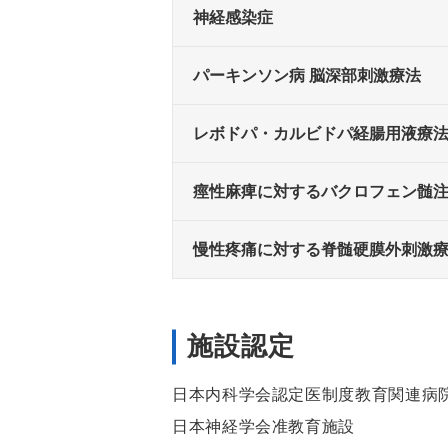
神経感染症
パーキンソン病
脳深部刺激療法
レボドパ・カルビドパ
経腸用液療
痙性麻痺に対する
バクロフェン髄
慢性疼痛に対する
脊髄硬膜外刺激
施設認定
日本内科学会認定医制度教育関連病
日本神経学会准教育施設