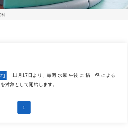
内科
11月17日より、毎週 水曜 午後 に 橘 径 による
ク]
者を対象として開始します。
1