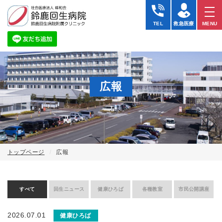
TEL
救急医療
MENU
広報
トップページ
広報
すべて
回生ニュース
健康ひろば
各種教室
市民公開講座
2026.07.01
健康ひろば